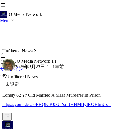
JO Media Network
Menu
Unfiltered News
JO Media Network TT
2025年3月23日
1年前
サインイン
Unfiltered News
未設定
Lonely 62 Yr Old Married A Mass Murderer In Prison
https://youtu.be/aoERQlCK08U?si=JHHMfIyIROHtmUsT