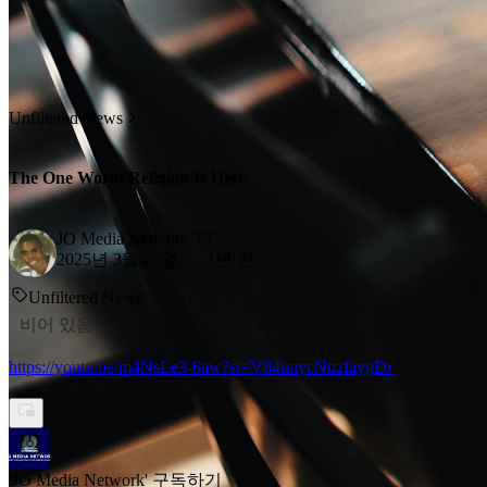
Unfiltered News
The One World Religion Is Here
JO Media Network TT
2025년 3월 27일
1년 전
Unfiltered News
비어 있음
https://youtu.be/m4NsLe3-6aw?si=V84uuycNuzfaygDr
'JO Media Network' 구독하기