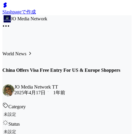
Slashpageで作成
JO Media Network
World News
China Offers Visa Free Entry For US & Europe Shoppers
JO Media Network TT
2025年4月17日
1年前
Category
未設定
Status
未設定