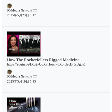
JO Media Network TT
2025年5月23日 6:17
How The Rockerfellers Rigged Medicine
https://youtu.be/IXo2yUqX7Ho?si=8Xbj5lrcDj3sUg5R
JO Media Network TT
2025年5月19日 5:15