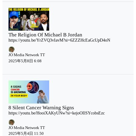
The Religion Of Michael B Jordan
https://youtu.be/YrZVQ3vIavM?si=6ZZZHcEaGcUpD4oN
JO Media Network TT
2025年5月8日 6:08
8 Silent Cancer Warning Signs
https://youtu.be/HooiXAKyUNw?si=kejoOIlSYcobsEzc
JO Media Network TT
2025年5月4日 11:50