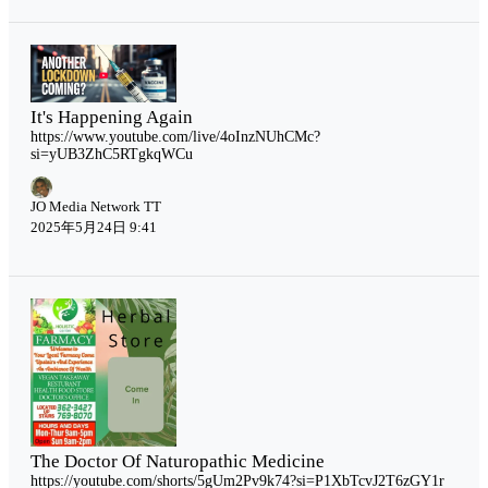
It's Happening Again
https://www.youtube.com/live/4oInzNUhCMc?
si=yUB3ZhC5RTgkqWCu
JO Media Network TT
2025年5月24日 9:41
The Doctor Of Naturopathic Medicine
https://youtube.com/shorts/5gUm2Pv9k74?si=P1XbTcvJ2T6zGY1r