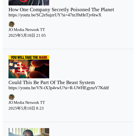
How One Company Secretly Poisoned The Planet
https://youtu.be/SC2eSujzrUY?si=47tn39sHeTjv6twX
JO Media Network TT
2025年5月18日 21:05
Could This Be Part Of The Beast System
https://youtu.be/VN-tX3p4vwU?si=R-UWHEgynzV7Kddf
JO Media Network TT
2025年5月10日 8:23