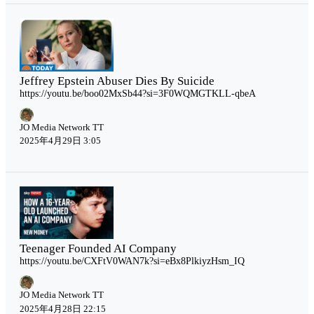
Jeffrey Epstein Abuser Dies By Suicide
https://youtu.be/boo02MxSb44?si=3F0WQMGTKLL-qbeA
JO Media Network TT
2025年4月29日 3:05
Teenager Founded AI Company
https://youtu.be/CXFtV0WAN7k?si=eBx8PlkiyzHsm_IQ
JO Media Network TT
2025年4月28日 22:15