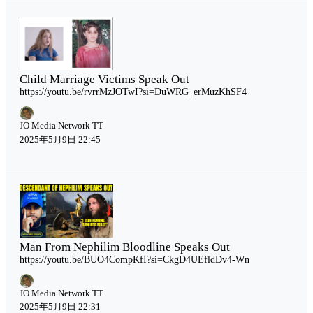
Child Marriage Victims Speak Out
https://youtu.be/rvrrMzJOTwI?si=DuWRG_erMuzKhSF4
JO Media Network TT
2025年5月9日 22:45
Man From Nephilim Bloodline Speaks Out
https://youtu.be/BUO4CompKfI?si=CkgD4UEfldDv4-Wn
JO Media Network TT
2025年5月9日 22:31