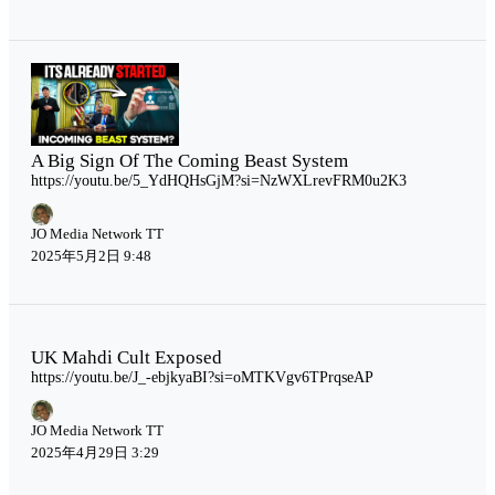
A Big Sign Of The Coming Beast System
https://youtu.be/5_YdHQHsGjM?si=NzWXLrevFRM0u2K3
JO Media Network TT
2025年5月2日 9:48
UK Mahdi Cult Exposed
https://youtu.be/J_-ebjkyaBI?si=oMTKVgv6TPrqseAP
JO Media Network TT
2025年4月29日 3:29