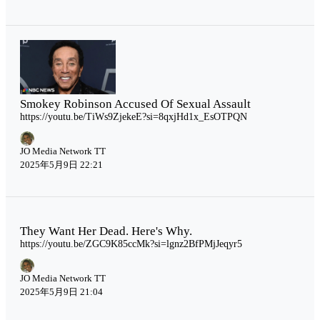
Smokey Robinson Accused Of Sexual Assault
https://youtu.be/TiWs9ZjekeE?si=8qxjHd1x_EsOTPQN
JO Media Network TT
2025年5月9日 22:21
They Want Her Dead. Here's Why.
https://youtu.be/ZGC9K85ccMk?si=lgnz2BfPMjJeqyr5
JO Media Network TT
2025年5月9日 21:04