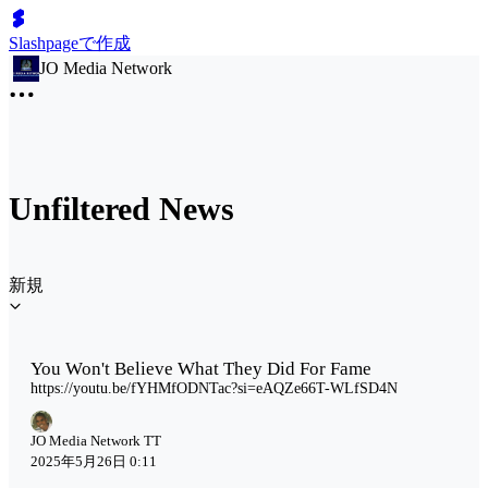
Slashpageで作成
JO Media Network
Unfiltered News
新規
You Won't Believe What They Did For Fame
https://youtu.be/fYHMfODNTac?si=eAQZe66T-WLfSD4N
JO Media Network TT
2025年5月26日 0:11