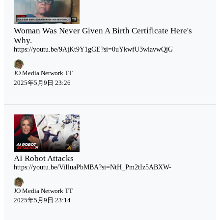
Woman Was Never Given A Birth Certificate Here's
Why.
https://youtu.be/9AjKt9Y1gGE?si=0uYkwfU3wlavwQjG
JO Media Network TT
2025年5月9日 23:26
AI Robot Attacks
https://youtu.be/ViIluaPbMBA?si=NtH_Pm2tIz5ABXW-
JO Media Network TT
2025年5月9日 23:14