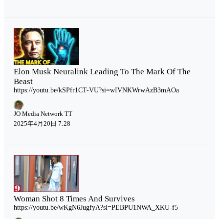
Elon Musk Neuralink Leading To The Mark Of The
Beast
https://youtu.be/kSPfr1CT-VU?si=wIVNKWrwAzB3mAOa
JO Media Network TT
2025年4月20日 7:28
Woman Shot 8 Times And Survives
https://youtu.be/wKgN6JugfyA?si=PEBPU1NWA_XKU-f5