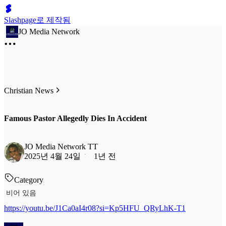
Slashpage로 제작됨
JO Media Network
Christian News
Famous Pastor Allegedly Dies In Accident
JO Media Network TT
2025년 4월 24일
1년 전
Category
비어 있음
https://youtu.be/J1Ca0aI4r08?si=Kp5HFU_QRyLhK-T1