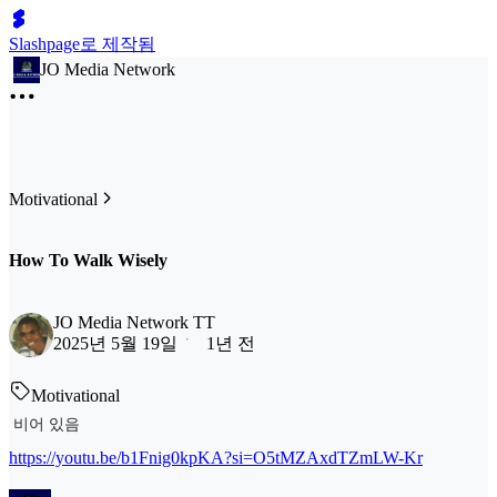
Slashpage로 제작됨
JO Media Network
Motivational
How To Walk Wisely
JO Media Network TT
2025년 5월 19일
1년 전
Motivational
비어 있음
https://youtu.be/b1Fnig0kpKA?si=O5tMZAxdTZmLW-Kr