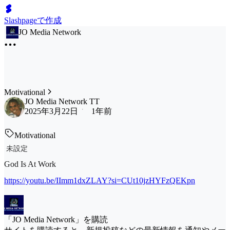
Slashpageで作成
JO Media Network
Motivational
JO Media Network TT
2025年3月22日
1年前
Motivational
未設定
God Is At Work
https://youtu.be/IImm1dxZLAY?si=CUt10jzHYFzQEKpn
「JO Media Network」を購読