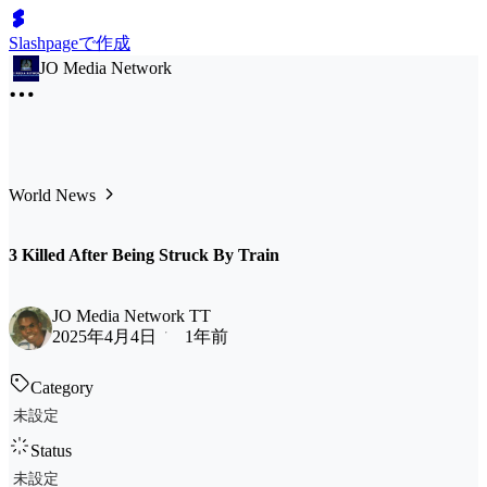
Slashpageで作成
JO Media Network
World News
3 Killed After Being Struck By Train
JO Media Network TT
2025年4月4日
1年前
Category
未設定
Status
未設定