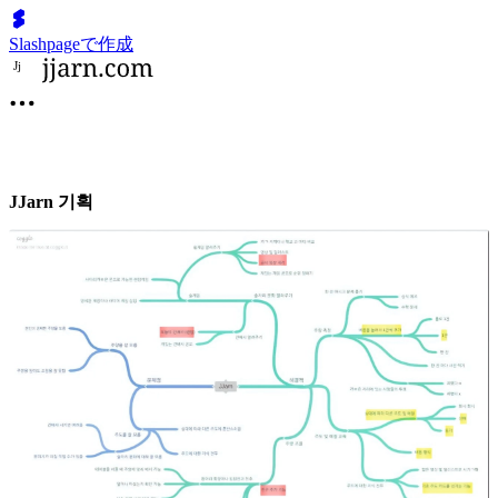
Slashpageで作成
J
j
JJarn 기획