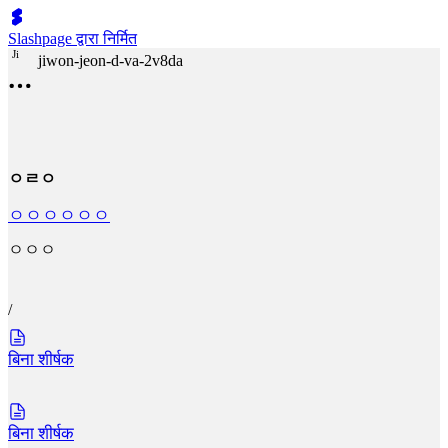
Slashpage द्वारा निर्मित
J
i
jiwon-jeon-d-va-2v8da
ㅇㄹㅇ
ㅇㅇㅇ
ㅇㅇㅇ
ㅇㅇㅇ
/
बिना शीर्षक
बिना शीर्षक