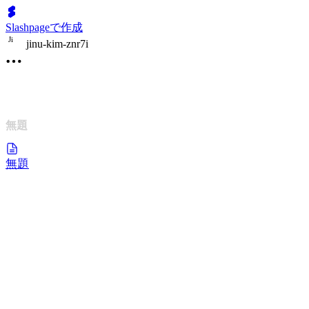
Slashpageで作成
J
i
jinu-kim-znr7i
無題
無題