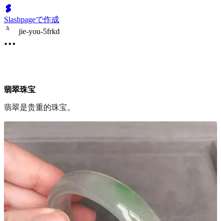
Slashpageで作成
J
i
jie-you-5frkd
翡翠珠宝
翡翠是贵重的珠宝。