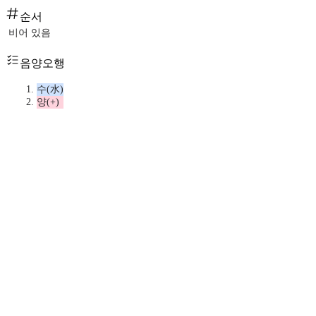
순서
비어 있음
음양오행
수(水)
양(+)