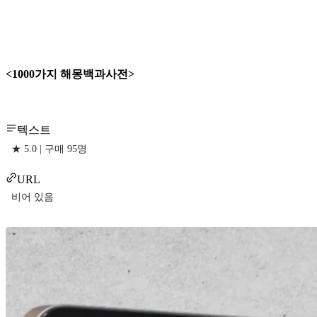
<1000가지 해몽백과사전>
텍스트
★ 5.0 | 구매 95명
URL
비어 있음