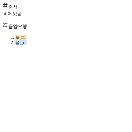
순서
비어 있음
음양오행
토(土)
음(-)