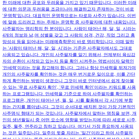
한 미래에 대한 공포와 두려움을 가지고 있기 때문입니다. 이러한 미래
에 대한 의문과 두려움을 조금이나마 해결하고자 존재하는 것이 바로
'운명학'입니다. 대표적인 운명학으로는 타로와 사주가 있습니다. 이번
에 말씀 드리려고 하는 주제는 운명학 중 사주팔자에 대한 내용입니다.
사주팔자는 명리학의 한 분야입니다. 사람이 태어난 해, 달, 일, 시라는
4개의 정보와 남,여 성별을 갖고 그 사람의 성격, 건강, 직업 그리고 흥
망성쇠 등을 읽어내는 미래예측학문이 바로 명리학입니다. 이때 말하
는 '사람이 태어난 해, 달, 일, 시'라는 기준은 사주팔자에서도 그대로
사용되고 있습니다. 개인의 사주팔자를 알기 위해서, 언제부터 육십갑
자의 순환이 시작되고 있는지 등을 확인 시켜주는 역법서이자 달력인
'만세력'이라는 것을 참고해야 합니다. 그러나 항상 만세력을 뒤져가며
개인의 사주팔자를 확인하는 것은 매우 번거로운 일이므로, 이를 간단
하게 확인하는 방법이 생겼으니 그것이 바로 인터넷에서 쉽게 찾아볼
수 있는 '무료 사주팔자 확인', '무료 만세력 확인'이라는 키워드를 사용
하는 프로그램입니다. 만세력을 기준으로 하여 사주팔자를 확인하는
프로그램은, 개인이 태어난 년, 월, 일, 시를 활용해서 각 시기에 부합
하는 간지를 뽑아냅니다. 그것이 순서대로 배치된 것이 가장 기본적인
사주명식 형태가 되는 것입니다. 사주팔자에서 말하는 명칭을 보면, 개
인의 생년월일시 중 어떤 요소에 영향을 받았는지에 따라 세로로 시주,
일주, 월주, 연주라고 칭하고 있습니다. 여기서 가장 중요하게 사용되
는 것은 일주입니다. 일주의 윗줄 자리는 '일간'이라고 하여 사주팔자