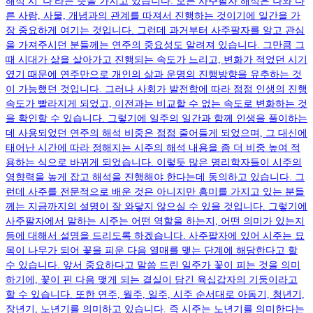
해석 시 '나'라는 뜻을 가지고 있습니다. 모든 사주팔자 해석은 나와 다
른 사람, 사물, 개념과의 관계를 따져서 진행하는 것이기에 일간을 가
장 중요하게 여기는 것입니다. 그런데 과거부터 사주팔자를 알고 관심
을 가져주시던 분들께는 연주의 중요성도 알려져 있습니다. 그만큼 그
때 시대가 삶을 살아가고 진행되는 속도가 느리고, 변화가 적었던 시기
였기 때문에 연주만으로 개인의 삶과 운명의 진행방향을 유추하는 것
이 가능했던 것입니다. 그러나 사회가 발전함에 따라 점점 인생의 진행
속도가 빨라지게 되었고, 이전과는 비교할 수 없는 속도로 변화하는 것
을 확인할 수 있습니다. 그렇기에 일주의 일간과 함께 인생을 풀이하는
데 사용되었던 연주의 해석 비중은 점점 줄어들게 되었으며, 그 대신에
태어난 시간에 따라 정해지는 시주의 해석 내용을 좀 더 비중 높여 적
용하는 식으로 바뀌게 되었습니다. 이렇듯 많은 명리학자들이 시주의
영향력을 높게 잡고 해석을 진행해야 한다는데 동의하고 있습니다. 그
런데 사주를 전문적으로 배운 것은 아니지만 흥미를 가지고 있는 분들
께는 지금까지의 설명이 잘 와닿지 않으실 수 있을 것입니다. 그렇기에
사주팔자에서 말하는 시주는 어떤 역할을 하는지, 어떤 의미가 있는지
등에 대해서 설명을 드리도록 하겠습니다. 사주팔자에 있어 시주는 묘
목이 나무가 되어 꽃을 피운 다음 열매를 맺는 단계에 해당한다고 할
수 있습니다. 앞서 중요하다고 말씀 드린 일주가 꽃이 피는 것을 의미
하기에, 꽃이 핀 다음 맺게 되는 결실이 담긴 육십갑자의 기둥이라고
할 수 있습니다. 또한 연주, 월주, 일주, 시주 순서대로 아동기, 청년기,
장년기, 노년기를 의미하고 있습니다. 즉 시주는 노년기를 의미한다는