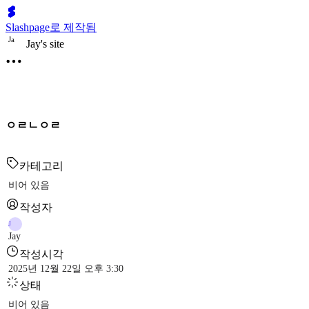
Slashpage로 제작됨
J
a
Jay's site
ㅇㄹㄴㅇㄹ
카테고리
비어 있음
작성자
J
Jay
작성시각
2025년 12월 22일 오후 3:30
상태
비어 있음