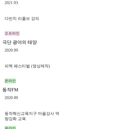
2021.03.
다빈치 리졸브 강의
오프라인
극단 광야의 태양
2020.09.
피맥 페스티벌 (영상제작)
온라인
동작FM
2020.09.
동작혁신교육지구 마을강사 역
량강화 교육
온라인