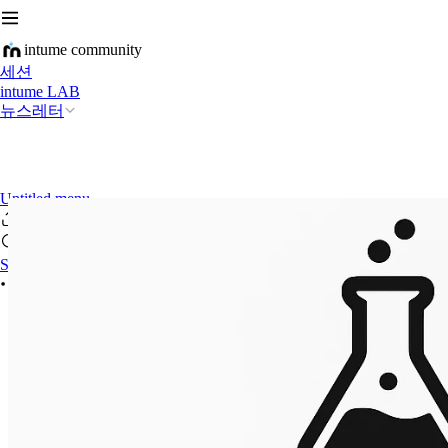
intume community
세션
intume LAB
뉴스레터
Untitled menu
Sign In