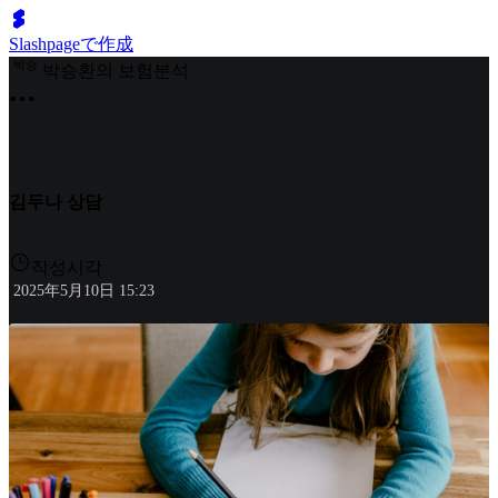
Slashpageで作成
박
승
박승환의 보험분석
김두나 상담
작성시각
2025年5月10日 15:23