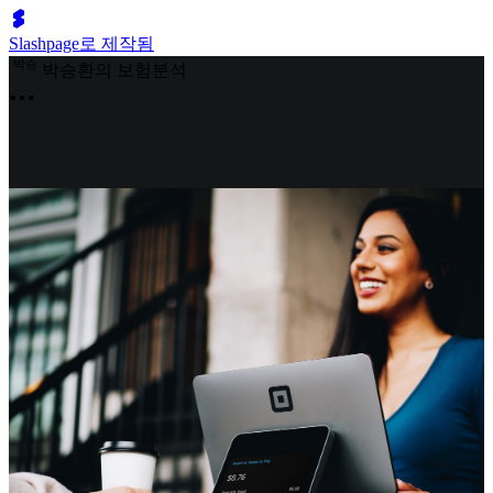
Slashpage로 제작됨
박
승
박승환의 보험분석