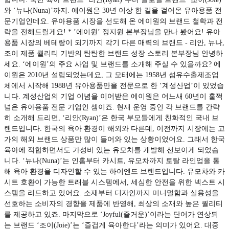
와 ‘뉴나(Nuna)’까지. 에이원은 30년 이상 한 길을 걸어온 유아용품 전
문기업인데요. 유아용품 시장을 선도해 온 에이원의 브랜드 철학과 전
략을 전해드릴게요! * ’에이원’ 정지원 본부장님을 만나 봤어요! 유아
용품 시장의 베테랑이 되기까지 각기 다른 매력의 브랜드 - 리안, 뉴나,
조이 제품 퀄리티 기반의 탄탄한 브랜드 성장 스토리 본부장님 안녕하
세요. ‘에이원’의 주요 사업 및 브랜드를 소개해 주실 수 있을까요? 에
이원은 2010년 설립되었는데요, 그 모태에는 1958년 섬유수출제조업
체에서 시작해 1988년 유아용품만을 전문으로 한 ‘계성산업’이 있었습
니다. 계성산업의 기업 이념을 이어받은 에이원은 어느새 60년이 훌쩍
넘은 유아용품 전문 기업인 셈이죠. 현재 운영 중인 각 브랜드를 간략
히 소개해 드리면, ‘리안(Ryan)’은 한국 부모들에게 친화적인 국내 브
랜드입니다. 한국의 육아 환경이 해외와 다른데, 이전까지 시장에는 고
가의 해외 브랜드 상품만 많이 들어와 있는 상황이었어요. 그래서 한국
육아에 적합하면서도 가성비 있는 유모차를 개발해 선보이게 되었습
니다. ‘뉴나(Nuna)’는 인홈부터 카시트, 유모차까지 토탈 라인업을 통
해 육아 환경을 디자인할 수 있는 하이엔드 브랜드입니다. 유모차와 카
시트 호환이 가능한 트래블 시스템에서, 세심한 안전을 위한 넥스트 시
스템을 리드하고 있어요. 소재부터 디자인까지 미니멀함과 실용성을
선호하는 소비자의 경향을 제품에 반영해, 최상의 소재와 높은 퀄리티
를 제공하고 있죠. 마지막으로 ‘Joyful(즐거운)’이라는 단어가 연상되
는 브랜드 ‘조이(Joie)’는 ‘즐겁게 육아한다’라는 의미가 있어요. 대중