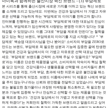
마미톡과 함께하는 출산시장 혁신 브랜드 - (3) 부담제로
본 시리즈를 통해 출산시장에 새로운 가치를 더하고 있는 혁신 브랜드
를 소개해 드리고 있는데요. 이번에는 건강과 일상에서 더 가볍고 자유
로운 선택을 가능하게 하는 '부담제로'의 이야기를 전하고자 합니다.
인터뷰를 진행하는 짧은 시간에도 '부담제로'에 대한 대표님의 진심이
느껴져, 부담제로가 임산부에게 사랑받는 분명한 이유가 있다는 것을
체감할 수 있었답니다. 이름 그대로 "부담을 제로로 만든다"는 철학을
담고 있는 혁신 브랜드, 부담제로의 이야기를 지금 시작합니다! * ’부
담제로’ 백승엽 대표이사님을 만나 봤어요! 소비자의 부담을 ZERO로
만드는 브랜드, 부담제로 꼭 필요한 성분과 기능에 집중한 끝에 탄생한
부담제로 건강과 일상에서의 더 가볍고 자유로운 선택 대표님 안녕하
세요. '부담제로' 브랜드를 간략히 소개해 주실 수 있을까요? '부담제
로'라는 이름은 단순한 제품명을 넘어, 소비자와의 약속이자 핵심 철학
을 담고 있어요. 건강식품이나 생활용품을 선택할 때 소비자들이 흔히
느끼는 성분 걱정, 가격 부담, 효과에 대한 의문과 같은 불안감을 해소
하고자 탄생하게 되었죠. 브랜드 이름에서부터 '이 제품은 나에게 부담
을 주지 않는구나'라는 신뢰와 편안함을 전달하고 싶었습니다. 부담제
로는 불필요한 첨가물이나 과장된 마케팅을 최소화하고, 꼭 필요한 성
분과 기능에 집중해 누구나 안심하고 선택할 수 있는 제품을 만드는 것
을 목표로 합니다. '건강과 일상에서 더 가볍고 자유로운 선택을 가능
하게 하겠다!'는 저희만의 철학이 가득한 브랜드라고 말씀드리고 싶어
요. 안전한 성분과 확실한 효과의 균형 신뢰할 만한 선택지가 부족하다