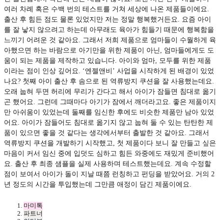
여러 차례 혹은 수백 번의 테스트를 거쳐 세상에 나온 제품들이에요.
출산 후 힘든 점도 물론 있었지만 저는 정말 행복했거든요. 요즘 아이
를 잘 낳지 않으려고 하는데 아무래도 육아가 힘들기 때문에 행복함을
느끼기 어려운 것 같아요. 그래서 저희 제품으로 엄마들이 수월하게 육
아했으면 하는 바람으로 아기만을 위한 제품이 아닌, 엄마들에게도 도
움이 되는 제품을 제작하고 있습니다. 아이와 엄마, 모두를 위한 제품
이라는 점이 인상 깊어요. ‘엔젤앤비’ 사업을 시작하게 된 배경이 있었
나요? 첫째 아이 출산 후 솜으로 된 역류방지 쿠션을 잘 사용했는데요.
오래 눕혀 두면 허리에 무리가 간다고 해서 아이가 잠들면 침대로 옮기
곤 했어요. 그런데 그때마다 아기가 잠에서 깨더라고요. 좋은 제품이지
만 아쉬움이 있었는데 둘째를 임신한 후에도 비슷한 제품만 남아 있었
어요. 아이가 잠들어도 침대로 옮기지 않고 눕혀 둘 수 있는 탄탄한 제
품이 있으면 좋을 것 같다는 생각에서부터 출발한 것 같아요. 그래서
역류방지 쿠션을 개발하기 시작했고, 첫 제품이다 보니 잘 만들고 싶은
마음이 커서 임신 중에 입덧도 심하고 힘든 와중에도 재밌게 준비했어
요. 출산 후 최종 샘플을 실제 사용하며 테스트했는데요. 계속 수정할
점이 보여서 아이가 돌이 지날 때쯤 런칭하고 펀딩을 받았어요. 거의 2
년 정도의 시간을 투입했는데 그만큼 애정이 담긴 제품이에요.
마미톡
파트너