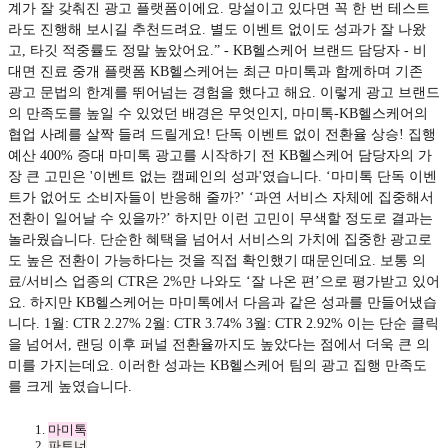
계가 잘 갖춰진 광고 플랫폼이에요. 망설이고 있다면 꼭 한 번 테스트
라도 진행해 보시길 추천드려요. 별도 이벤트 없이도 성과가 잘 나왔
고, 타깃 적중률도 정말 높았어요.” - KB헬스케어 브랜드 담당자 - 비
대면 진료 중개 플랫폼 KB헬스케어는 최근 마미톡과 함께하며 기존
광고 문법의 한계를 뛰어넘는 경험을 했다고 해요. 이렇게 광고 브랜드
의 만족도를 높일 수 있었던 배경은 무엇인지, 마미톡-KB헬스케어의
협업 사례를 살짝 들려 드릴게요! 단독 이벤트 없이 전환율 상승! 집행
예산 400% 증대 마미톡 광고를 시작하기 전 KB헬스케어 담당자의 가
장 큰 고민은 '이벤트 없는 캠페인의 성과'였습니다. ‘마미톡 단독 이벤
트가 없어도 소비자들이 반응해 줄까?’ ‘과연 서비스 자체에 집중해서
전환이 일어날 수 있을까?’ 하지만 이런 고민이 무색할 정도로 결과는
놀라웠습니다. 단순한 혜택을 넘어서 서비스의 가치에 집중한 광고로
도 높은 전환이 가능하다는 것을 직접 확인했기 때문인데요. 보통 의
료/서비스 업종의 CTR은 2%만 나와도 ‘잘 나온 편’으로 평가받고 있어
요. 하지만 KB헬스케어는 마미톡에서 다음과 같은 성과를 만들어냈습
니다. 1월: CTR 2.27% 2월: CTR 3.74% 3월: CTR 2.92% 이는 단순 클릭
을 넘어서, 랜딩 이후 퍼널 전환율까지도 높았다는 점에서 더욱 큰 의
미를 가지는데요. 이러한 성과는 KB헬스케어 팀의 광고 집행 만족도
를 크게 높였습니다.
마미톡
파트너