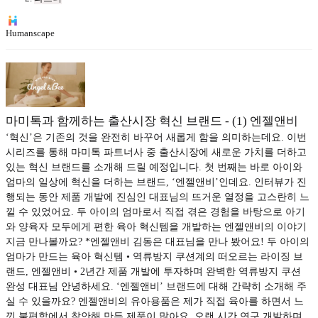
Humanscape
마미톡과 함께하는 출산시장 혁신 브랜드 - (1) 엔젤앤비
‘혁신’은 기존의 것을 완전히 바꾸어 새롭게 함을 의미하는데요. 이번
시리즈를 통해 마미톡 파트너사 중 출산시장에 새로운 가치를 더하고
있는 혁신 브랜드를 소개해 드릴 예정입니다. 첫 번째는 바로 아이와
엄마의 일상에 혁신을 더하는 브랜드, ‘엔젤앤비’인데요. 인터뷰가 진
행되는 동안 제품 개발에 진심인 대표님의 뜨거운 열정을 고스란히 느
낄 수 있었어요. 두 아이의 엄마로서 직접 겪은 경험을 바탕으로 아기
와 양육자 모두에게 편한 육아 혁신템을 개발하는 엔젤앤비의 이야기
지금 만나볼까요? *엔젤앤비 김동은 대표님을 만나 봤어요! 두 아이의
엄마가 만드는 육아 혁신템 • 역류방지 쿠션계의 떠오르는 라이징 브
랜드, 엔젤앤비 • 2년간 제품 개발에 투자하며 완벽한 역류방지 쿠션
완성 대표님 안녕하세요. ‘엔젤앤비’ 브랜드에 대해 간략히 소개해 주
실 수 있을까요? 엔젤앤비의 유아용품은 제가 직접 육아를 하면서 느
낀 불편함에서 착안해 만든 제품이 많아요. 오랜 시간 연구 개발하며