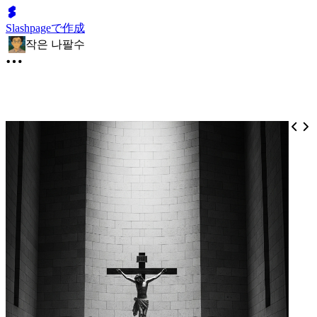
Slashpageで作成
작은 나팔수