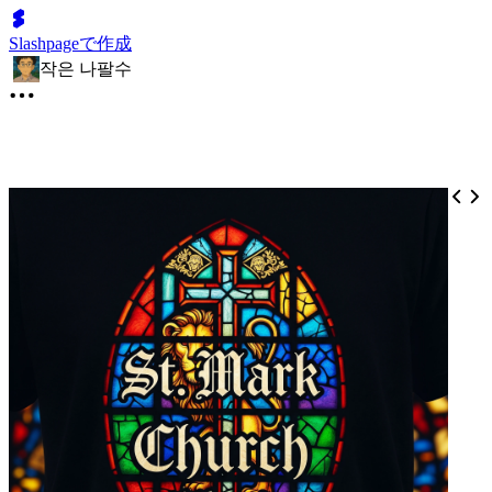
Slashpageで作成
작은 나팔수