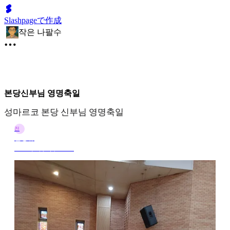
Slashpageで作成
작은 나팔수
본당신부님 영명축일
성마르코 본당 신부님 영명축일
전
전정규
2025年7月2日 12:32