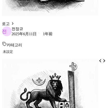
로고
전정규
전
2025年6月11日
1年前
카테고리
未設定