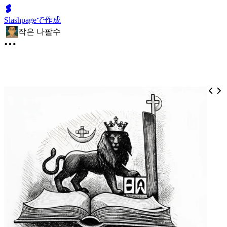
Slashpageで作成
작은 나팔수