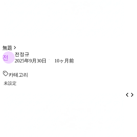
無題
전정규
전
2025年9月30日
10ヶ月前
카테고리
未設定