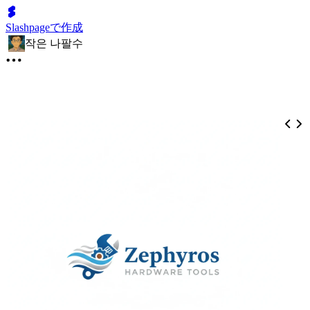
Slashpageで作成
작은 나팔수