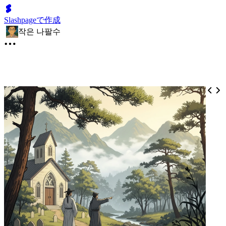
Slashpageで作成
작은 나팔수