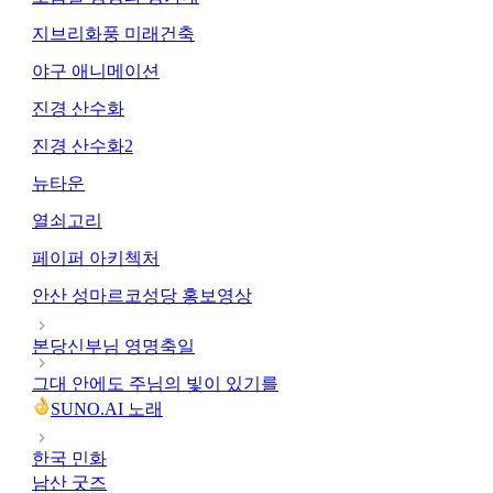
지브리화풍 미래건축
야구 애니메이션
진경 산수화
진경 산수화2
뉴타운
열쇠고리
페이퍼 아키첵처
안산 성마르코성당 홍보영상
본당신부님 영명축일
그대 안에도 주님의 빛이 있기를
SUNO.AI 노래
한국 민화
남산 굿즈