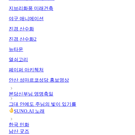
지브리화풍 미래건축
야구 애니메이션
진경 산수화
진경 산수화2
뉴타운
열쇠고리
페이퍼 아키첵처
안산 성마르코성당 홍보영상
본당신부님 영명축일
그대 안에도 주님의 빛이 있기를
SUNO.AI 노래
한국 민화
남산 굿즈