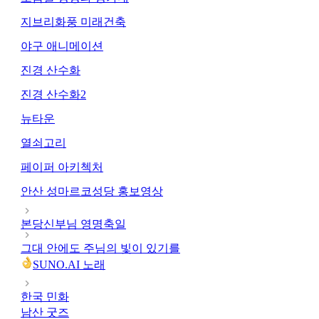
지브리화풍 미래건축
야구 애니메이션
진경 산수화
진경 산수화2
뉴타운
열쇠고리
페이퍼 아키첵처
안산 성마르코성당 홍보영상
본당신부님 영명축일
그대 안에도 주님의 빛이 있기를
SUNO.AI 노래
한국 민화
남산 굿즈