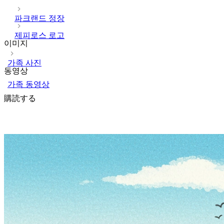
파크랜드 정장
제피로스 로고
이미지
가족 사진
동영상
가족 동영상
購読する