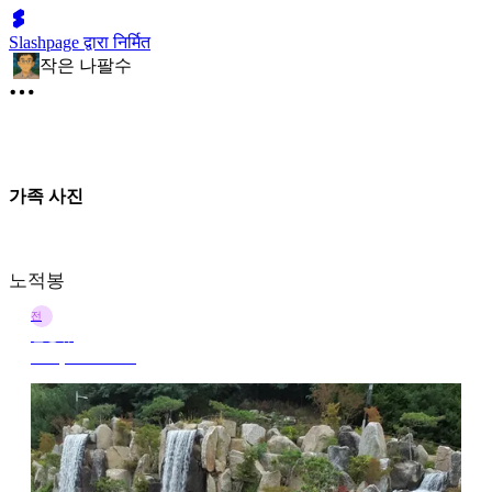
Slashpage द्वारा निर्मित
작은 나팔수
가족 사진
노적봉
전
전정규
15 मई 2025 09:32