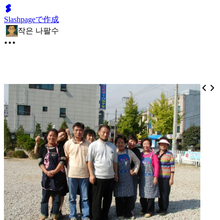
Slashpageで作成
작은 나팔수