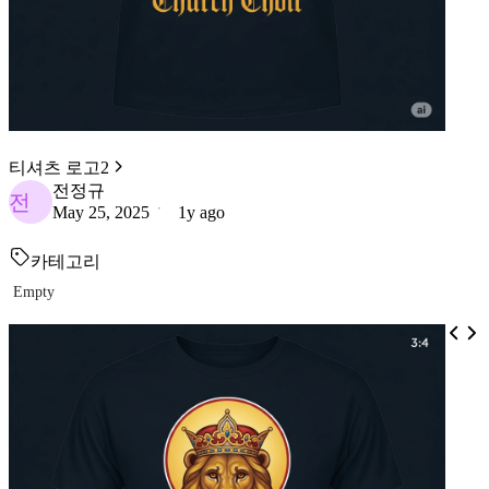
티셔츠 로고2
전정규
전
May 25, 2025
1y ago
카테고리
Empty