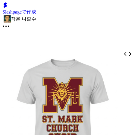
Slashpageで作成
작은 나팔수