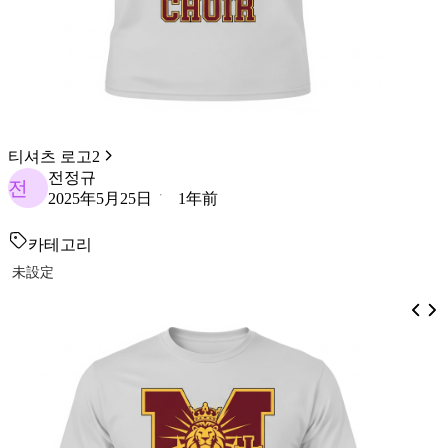
티셔츠 로고2
전정규
전
2025年5月25日
1年前
카테고리
未設定