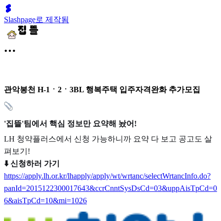
Slashpage로 제작됨
관악봉천 H-1ㆍ2ㆍ3BL 행복주택 입주자격완화 추가모집
'집뜰'팀에서 핵심 정보만 요약해 놨어!
LH 청약플러스에서 신청 가능하니까 요약 다 보고 공고도 살
펴보기!
⬇️ 신청하러 가기
https://apply.lh.or.kr/lhapply/apply/wt/wrtanc/selectWrtancInfo.do?
panId=2015122300017643&ccrCnntSysDsCd=03&uppAisTpCd=0
6&aisTpCd=10&mi=1026