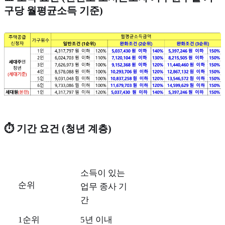
구당 월평균소득 기준)
⏱️ 기간 요건 (청년 계층)
소득이 있는
순위
업무 종사 기
간
1순위
5년 이내