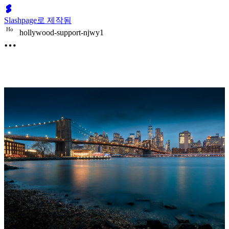
Slashpage로 제작됨
H
o
hollywood-support-njwy1