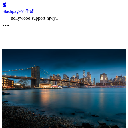
Slashpageで作成
H
o
hollywood-support-njwy1