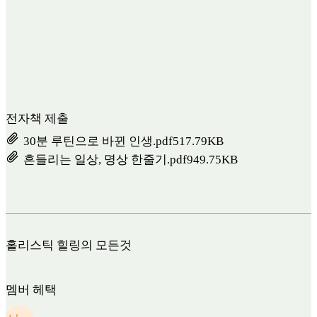
전자책 제출
30분 루틴으로 바뀐 인생.pdf
517.79KB
흔들리는 일상, 명상 한줄기.pdf
949.75KB
홀리스틱 힐링의 모든것
멤버 헤택