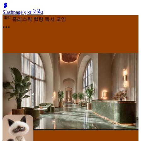
Slashpage द्वारा निर्मित
홀
리
홀리스틱 힐링 독서 모임