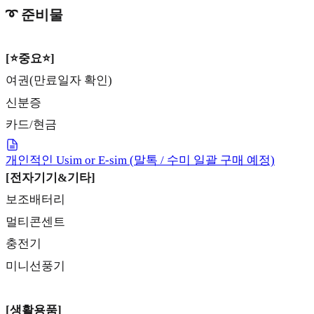
➰ 준비물
[
⭐중요⭐
]
여권(만료일자 확인)
신분증
카드/현금
개인적인 Usim or E-sim (말톡 / 수미 일괄 구매 예정)
[전자기기&기타]
보조배터리
멀티콘센트
충전기
미니선풍기
[생활용품]