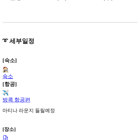
➰ 세부일정
[숙소]
숙소
[항공]
방콕 항공편
마티나 라운지 들릴예정
[장소]