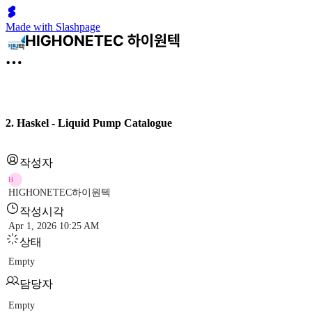
Made with Slashpage
2. Haskel - Liquid Pump Catalogue
작성자
H
HIGHONETEC하이원텍
작성시각
Apr 1, 2026 10:25 AM
상태
Empty
담당자
Empty