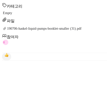
카테고리
Empty
파일
190706-haskel-liquid-pumps-booklet-smaller (31).pdf
참여자
H