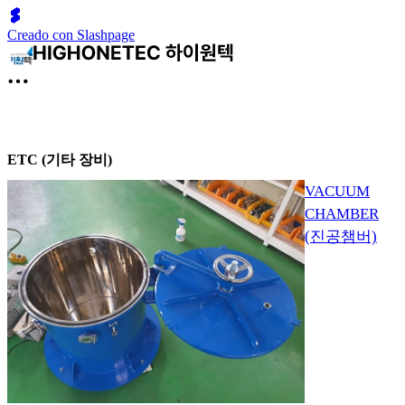
Creado con Slashpage
ETC (기타 장비)
VACUUM
CHAMBER
(진공챔버)