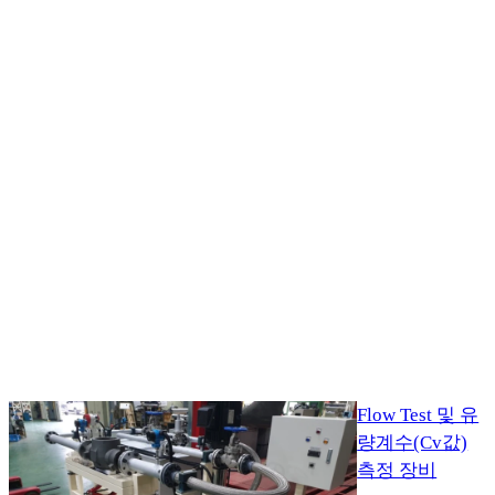
Flow Test 및 유
량계수(Cv값)
측정 장비