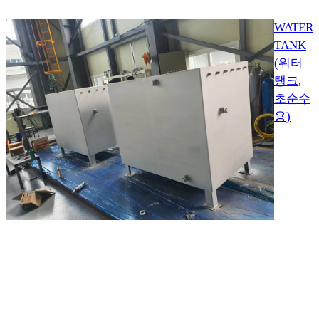
WATER
TANK
(워터
탱크,
초순수
용)