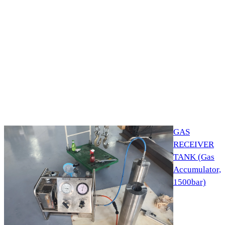
GAS
RECEIVER
TANK (Gas
Accumulator,
1500bar)