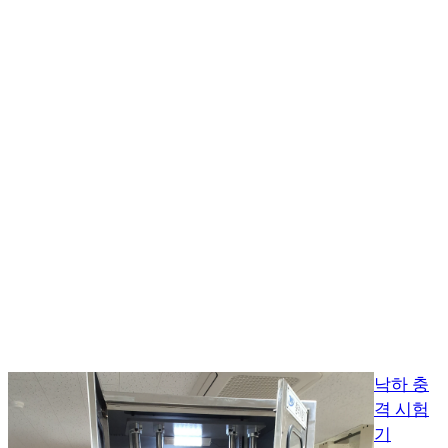
낙하 충
격 시험
기