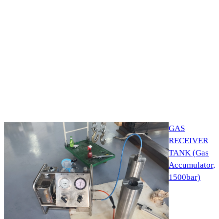
GAS
RECEIVER
TANK (Gas
Accumulator,
1500bar)