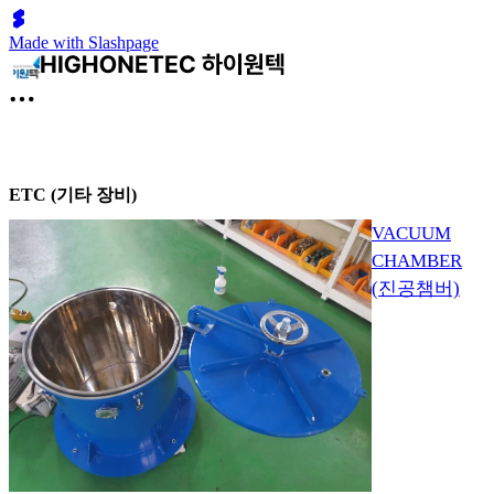
Made with Slashpage
ETC (기타 장비)
VACUUM
CHAMBER
(진공챔버)