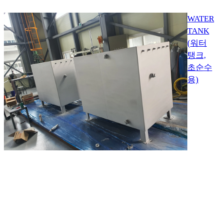
WATER
TANK
(워터
탱크,
초순수
용)