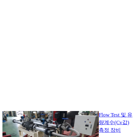
Flow Test 및 유
량계수(Cv값)
측정 장비