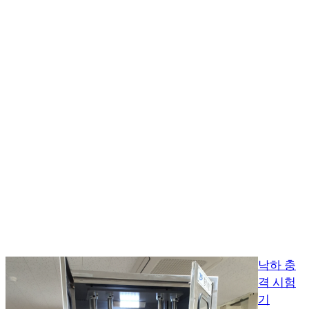
낙하 충
격 시험
기