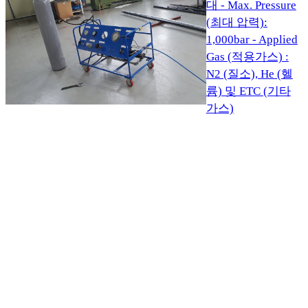
대 - Max. Pressure
(최대 압력):
1,000bar - Applied
Gas (적용가스) :
N2 (질소), He (헬
륨) 및 ETC (기타
가스)