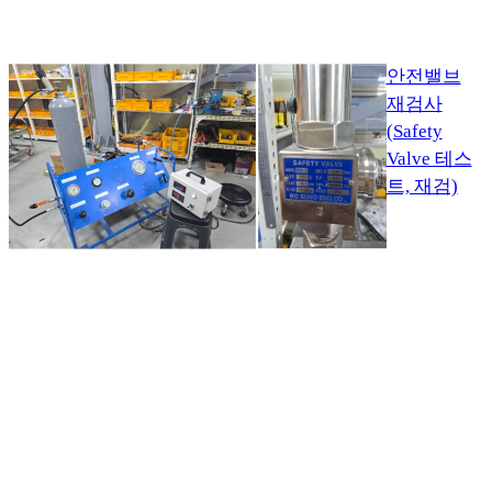
안전밸브
재검사
(Safety
Valve 테스
트, 재검)