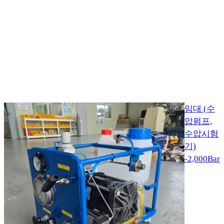
임대 (수
압펌프,
수압시험
기)
-2,000Bar