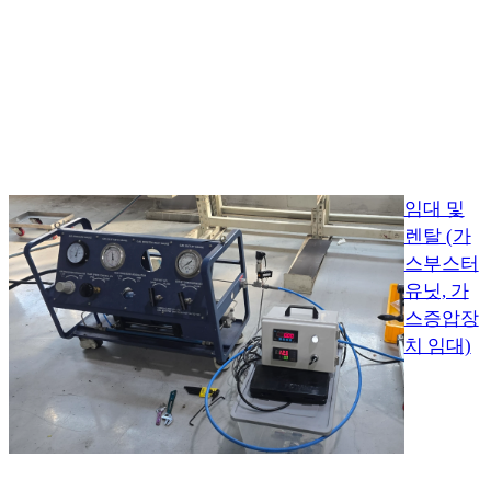
임대 및
렌탈 (가
스부스터
유닛, 가
스증압장
치 임대)