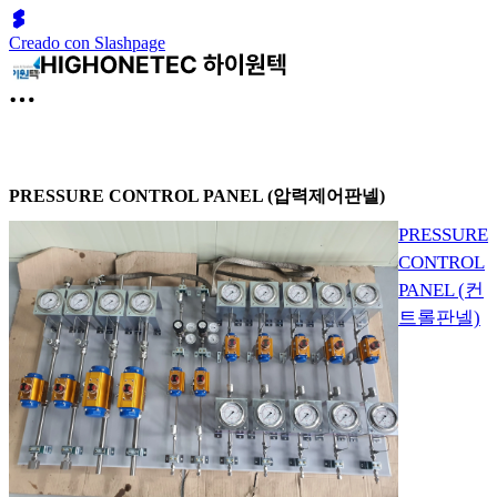
Creado con Slashpage
PRESSURE CONTROL PANEL (압력제어판넬)
PRESSURE
CONTROL
PANEL (컨
트롤판넬)