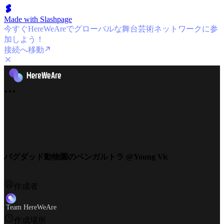
Made with Slashpage
今すぐHereWeAreでグローバルな舞台芸術ネットワークに参
加しよう！
接続へ移動
バグダッド動物園のベンガルトラ @Young Vic
作成者
Team HereWeAre
作成場所