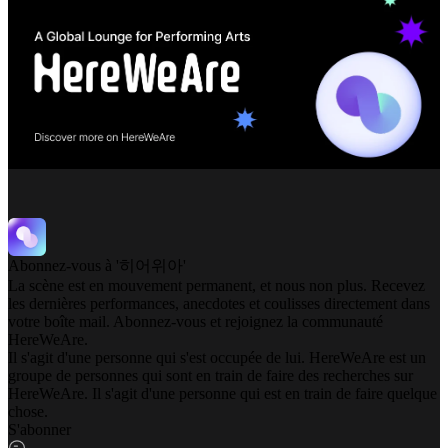
Abonnez-vous à '히어위아'
La scène est en mouvement permanent, et nous non plus. Recevez
les dernières performances, anecdotes et coulisses directement dans
votre boîte mail. Abonnez-vous et rejoignez la communauté
HereWeAre.
Il s'agit d'une personne qui s'est occupée de lui. HereWeAre est un
groupe de personnes qui sont en train de faire des recherches sur
HereWeAre. Il s'agit d'une personne qui est en train de faire quelque
chose.
S'abonner