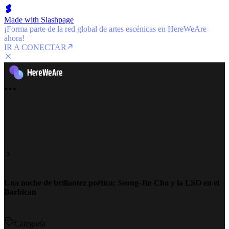
Made with Slashpage
¡Forma parte de la red global de artes escénicas en HereWeAre
ahora!
IR A CONECTAR
Una noche de brillantez poética: Seong-Jin Cho y la LSO en el
Barbican
Categoría