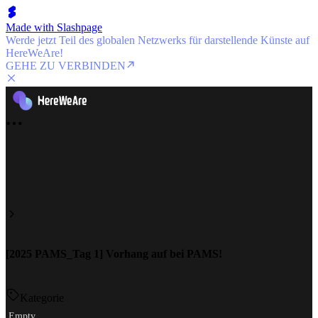
Made with Slashpage
Werde jetzt Teil des globalen Netzwerks für darstellende Künste auf
HereWeAre!
GEHE ZU VERBINDEN
[2025 PAMS_Tag 1] Vorhang auf bei PAMS!
Kategorie
Empty